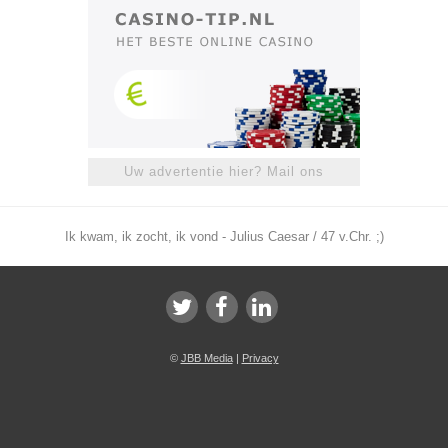
Uw advertentie hier? Mail ons
Ik kwam, ik zocht, ik vond - Julius Caesar / 47 v.Chr. ;)
©
JBB Media
|
Privacy