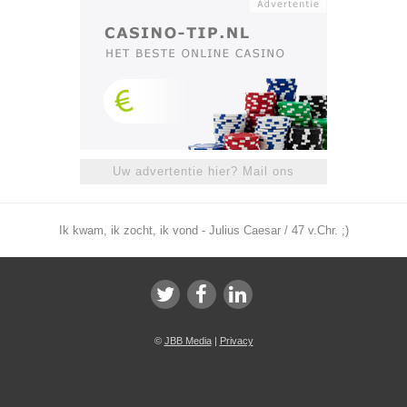
Uw advertentie hier? Mail ons
Ik kwam, ik zocht, ik vond - Julius Caesar / 47 v.Chr. ;)
©
JBB Media
|
Privacy