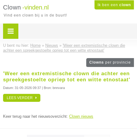
Ik ben een
clown
Clown
-vinden.nl
Vind een clown bij u in de buurt!
U bent nu hier:
Home
»
Nieuws
»
'Weer een extremistische clown die
achter een spreekgestoelte opriep tot een witte etnostaat'
Clowns
per provincie
'Weer een extremistische clown die achter een
spreekgestoelte opriep tot een witte etnostaat'
Datum:
31-05-2026 09:37
| Bron: bnnvara
LEES VERDER
Keer terug naar het nieuwsoverzicht:
Clown nieuws