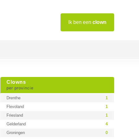
Ik ben een
clown
Clowns
per provincie
Drenthe
1
Flevoland
1
Friesland
1
Gelderland
4
Groningen
0