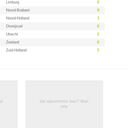
Limburg
0
Noord-Brabant
9
Noord-Holland
3
Overijssel
0
Utrecht
2
Zeeland
0
Zuid-Holland
5
il
Uw advertentie hier? Mail
ons