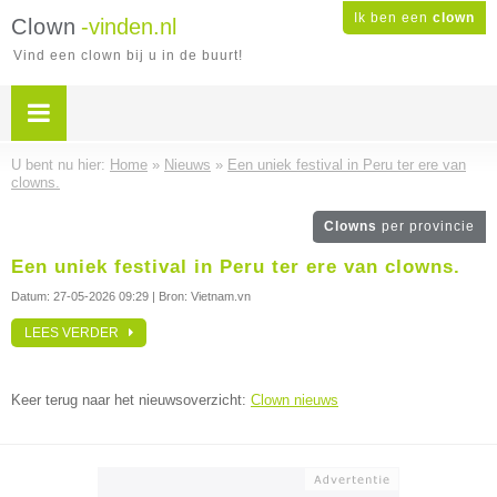
Ik ben een
clown
Clown
-vinden.nl
Vind een clown bij u in de buurt!
U bent nu hier:
Home
»
Nieuws
»
Een uniek festival in Peru ter ere van
clowns.
Clowns
per provincie
Een uniek festival in Peru ter ere van clowns.
Datum:
27-05-2026 09:29
| Bron: Vietnam.vn
LEES VERDER
Keer terug naar het nieuwsoverzicht:
Clown nieuws