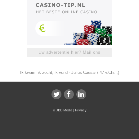
Uw advertentie hier? Mail ons
Ik kwam, ik zocht, ik vond - Julius Caesar / 47 v.Chr. ;)
©
JBB Media
|
Privacy