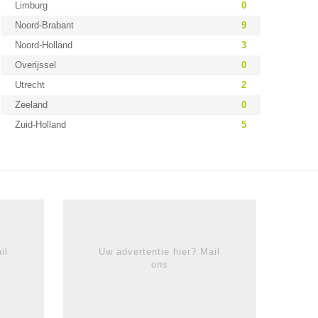
Limburg
0
Noord-Brabant
9
Noord-Holland
3
Overijssel
0
Utrecht
2
Zeeland
0
Zuid-Holland
5
il
Uw advertentie hier? Mail
ons