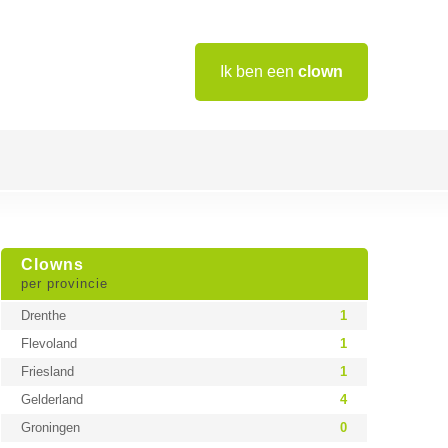
Ik ben een
clown
Clowns
per provincie
Drenthe
1
Flevoland
1
Friesland
1
Gelderland
4
Groningen
0