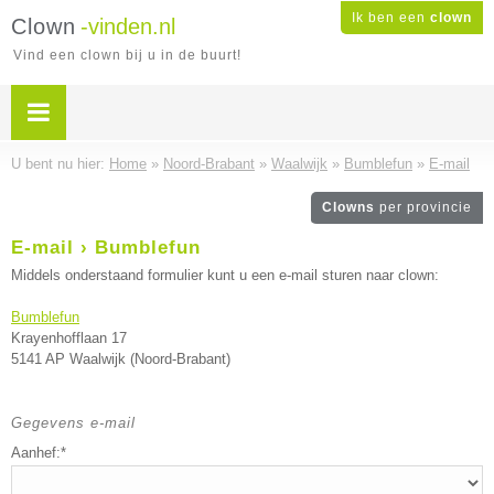
Ik ben een
clown
Clown
-vinden.nl
Vind een clown bij u in de buurt!
U bent nu hier:
Home
»
Noord-Brabant
»
Waalwijk
»
Bumblefun
»
E-mail
Clowns
per provincie
E-mail › Bumblefun
Middels onderstaand formulier kunt u een e-mail sturen naar clown:
Bumblefun
Krayenhofflaan 17
5141 AP Waalwijk (Noord-Brabant)
Gegevens e-mail
Aanhef:*