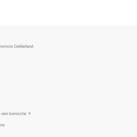
rovincie Gelderland.
en een komische
▼
ime