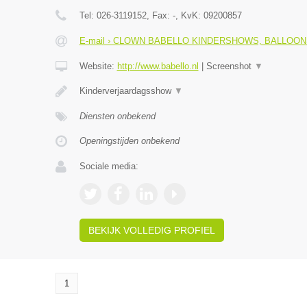
Tel:
026-3119152
, Fax:
-
, KvK:
09200857
E-mail › CLOWN BABELLO KINDERSHOWS, BALLOO
Website:
http://www.babello.nl
|
Screenshot
▼
Kinderverjaardagsshow
▼
Diensten onbekend
Openingstijden onbekend
Sociale media:
BEKIJK VOLLEDIG PROFIEL
1