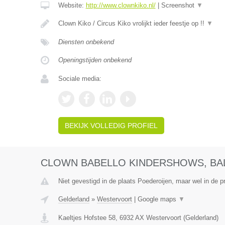
Website:
http://www.clownkiko.nl/
|
Screenshot
▼
Clown Kiko / Circus Kiko vrolijkt ieder feestje op !!
▼
Diensten onbekend
Openingstijden onbekend
Sociale media:
BEKIJK VOLLEDIG PROFIEL
CLOWN BABELLO KINDERSHOWS, BA
Niet gevestigd in de plaats Poederoijen, maar wel in de p
Gelderland
»
Westervoort
|
Google maps
▼
Kaeltjes Hofstee 58
,
6932 AX
Westervoort
(
Gelderland
)