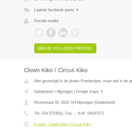
Laatste facebook posts
▼
Sociale media:
BEKIJK VOLLEDIG PROFIEL
Clown Kiko / Circus Kiko
Niet gevestigd in de plaats Poederoijen, maar wel in de p
Gelderland
»
Nijmegen
|
Google maps
▼
Rivierstraat 41
,
6541 VH
Nijmegen
(
Gelderland
)
Tel:
024-3733911
, Fax:
-
, KvK:
09197671
E-mail › Clown Kiko / Circus Kiko