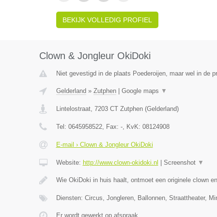
BEKIJK VOLLEDIG PROFIEL
Clown & Jongleur OkiDoki
Niet gevestigd in de plaats Poederoijen, maar wel in de p
Gelderland
»
Zutphen
|
Google maps
▼
Lintelostraat
,
7203 CT
Zutphen
(
Gelderland
)
Tel:
0645958522
, Fax:
-
, KvK:
08124908
E-mail › Clown & Jongleur OkiDoki
Website:
http://www.clown-okidoki.nl
|
Screenshot
▼
Wie OkiDoki in huis haalt, ontmoet een originele clown 
Diensten: Circus, Jongleren, Ballonnen, Straattheater, M
Er wordt gewerkt op afspraak.