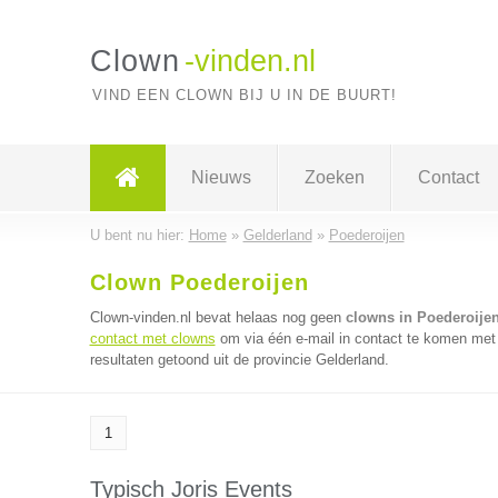
Clown
-vinden.nl
VIND EEN CLOWN BIJ U IN DE BUURT!
Nieuws
Zoeken
Contact
U bent nu hier:
Home
»
Gelderland
»
Poederoijen
Clown Poederoijen
Clown-vinden.nl bevat helaas nog geen
clowns in Poederoije
contact met clowns
om via één e-mail in contact te komen met 
resultaten getoond uit de provincie Gelderland.
1
Typisch Joris Events