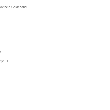
rovincie Gelderland.
▼
stje.
▼