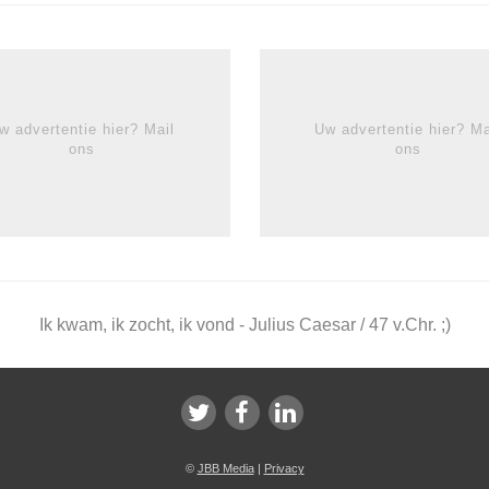
w advertentie hier? Mail
Uw advertentie hier? Ma
ons
ons
Ik kwam, ik zocht, ik vond - Julius Caesar / 47 v.Chr. ;)
©
JBB Media
|
Privacy