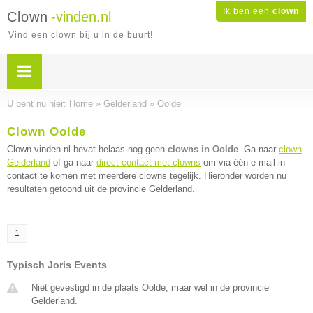
Ik ben een
clown
Clown
-vinden.nl
Vind een clown bij u in de buurt!
U bent nu hier:
Home
»
Gelderland
»
Oolde
Clown Oolde
Clown-vinden.nl bevat helaas nog geen
clowns in Oolde
. Ga naar
clown
Gelderland
of ga naar
direct contact met clowns
om via één e-mail in
contact te komen met meerdere clowns tegelijk. Hieronder worden nu
resultaten getoond uit de provincie Gelderland.
1
Typisch Joris Events
Niet gevestigd in de plaats Oolde, maar wel in de provincie
Gelderland.