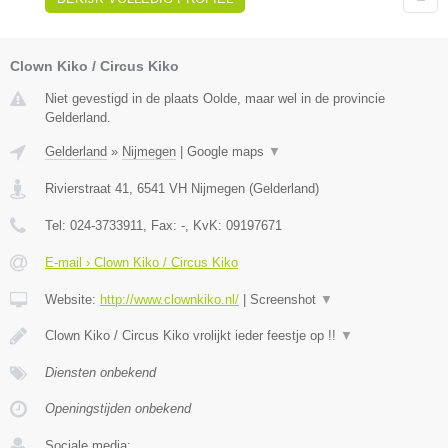
Clown Kiko / Circus Kiko
Niet gevestigd in de plaats Oolde, maar wel in de provincie
Gelderland.
Gelderland
»
Nijmegen
|
Google maps
▼
Rivierstraat 41
,
6541 VH
Nijmegen
(
Gelderland
)
Tel:
024-3733911
, Fax:
-
, KvK:
09197671
E-mail › Clown Kiko / Circus Kiko
Website:
http://www.clownkiko.nl/
|
Screenshot
▼
Clown Kiko / Circus Kiko vrolijkt ieder feestje op !!
▼
Diensten onbekend
Openingstijden onbekend
Sociale media: