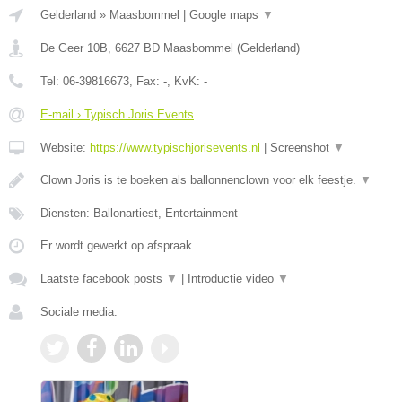
Gelderland
»
Maasbommel
|
Google maps
▼
De Geer 10B
,
6627 BD
Maasbommel
(
Gelderland
)
Tel:
06-39816673
, Fax:
-
, KvK:
-
E-mail › Typisch Joris Events
Website:
https://www.typischjorisevents.nl
|
Screenshot
▼
Clown Joris is te boeken als ballonnenclown voor elk feestje.
▼
Diensten: Ballonartiest, Entertainment
Er wordt gewerkt op afspraak.
Laatste facebook posts
▼
|
Introductie video
▼
Sociale media: