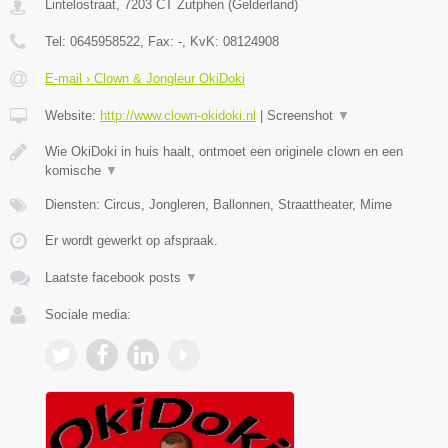
Lintelostraat
,
7203 CT
Zutphen
(
Gelderland
)
Tel:
0645958522
, Fax:
-
, KvK:
08124908
E-mail › Clown & Jongleur OkiDoki
Website:
http://www.clown-okidoki.nl
|
Screenshot
▼
Wie OkiDoki in huis haalt, ontmoet een originele clown en een
komische
▼
Diensten: Circus, Jongleren, Ballonnen, Straattheater, Mime
Er wordt gewerkt op afspraak.
Laatste facebook posts
▼
Sociale media: