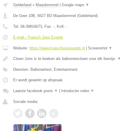
Gelderland
»
Maasbommel
|
Google maps
▼
De Geer 10B
,
6627 BD
Maasbommel
(
Gelderland
)
Tel:
06-39816673
, Fax:
-
, KvK:
-
E-mail › Typisch Joris Events
Website:
https://www.typischjorisevents.nl
|
Screenshot
▼
Clown Joris is te boeken als ballonnenclown voor elk feestje.
▼
Diensten: Ballonartiest, Entertainment
Er wordt gewerkt op afspraak.
Laatste facebook posts
▼
|
Introductie video
▼
Sociale media: