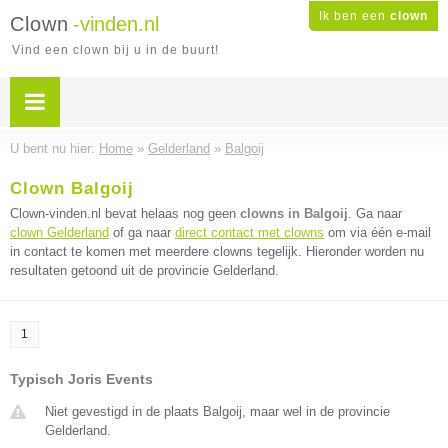
Ik ben een
clown
Clown
-vinden.nl
Vind een clown bij u in de buurt!
U bent nu hier:
Home
»
Gelderland
»
Balgoij
Clown Balgoij
Clown-vinden.nl bevat helaas nog geen
clowns in Balgoij
. Ga naar
clown Gelderland
of ga naar
direct contact met clowns
om via één e-mail
in contact te komen met meerdere clowns tegelijk. Hieronder worden nu
resultaten getoond uit de provincie Gelderland.
1
Typisch Joris Events
Niet gevestigd in de plaats Balgoij, maar wel in de provincie
Gelderland.