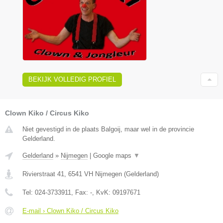
BEKIJK VOLLEDIG PROFIEL
Clown Kiko / Circus Kiko
Niet gevestigd in de plaats Balgoij, maar wel in de provincie
Gelderland.
Gelderland
»
Nijmegen
|
Google maps
▼
Rivierstraat 41
,
6541 VH
Nijmegen
(
Gelderland
)
Tel:
024-3733911
, Fax:
-
, KvK:
09197671
E-mail › Clown Kiko / Circus Kiko