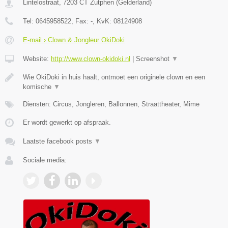
Lintelostraat
,
7203 CT
Zutphen
(
Gelderland
)
Tel:
0645958522
, Fax:
-
, KvK:
08124908
E-mail › Clown & Jongleur OkiDoki
Website:
http://www.clown-okidoki.nl
|
Screenshot
▼
Wie OkiDoki in huis haalt, ontmoet een originele clown en een
komische
▼
Diensten: Circus, Jongleren, Ballonnen, Straattheater, Mime
Er wordt gewerkt op afspraak.
Laatste facebook posts
▼
Sociale media: