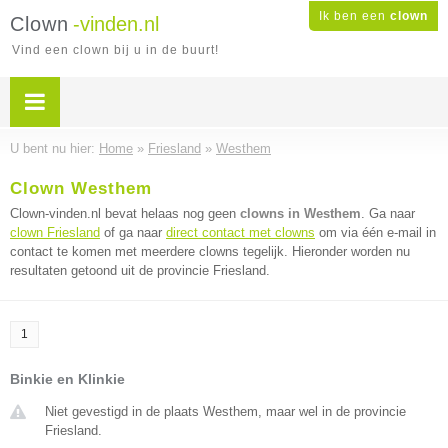
Ik ben een
clown
Clown
-vinden.nl
Vind een clown bij u in de buurt!
U bent nu hier:
Home
»
Friesland
»
Westhem
Clown Westhem
Clown-vinden.nl bevat helaas nog geen
clowns in Westhem
. Ga naar
clown Friesland
of ga naar
direct contact met clowns
om via één e-mail in
contact te komen met meerdere clowns tegelijk. Hieronder worden nu
resultaten getoond uit de provincie Friesland.
1
Binkie en Klinkie
Niet gevestigd in de plaats Westhem, maar wel in de provincie
Friesland.