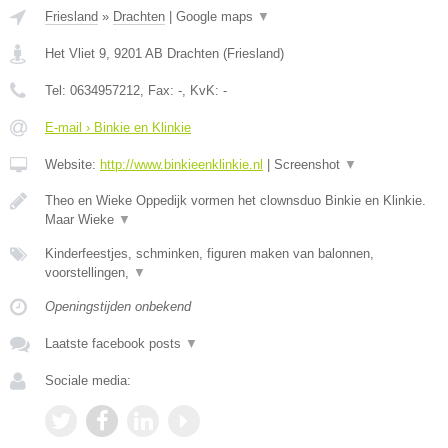
Friesland
»
Drachten
|
Google maps
▼
Het Vliet 9
,
9201 AB
Drachten
(
Friesland
)
Tel:
0634957212
, Fax:
-
, KvK:
-
E-mail › Binkie en Klinkie
Website:
http://www.binkieenklinkie.nl
|
Screenshot
▼
Theo en Wieke Oppedijk vormen het clownsduo Binkie en Klinkie.
Maar Wieke
▼
Kinderfeestjes, schminken, figuren maken van balonnen,
voorstellingen,
▼
Openingstijden onbekend
Laatste facebook posts
▼
Sociale media: