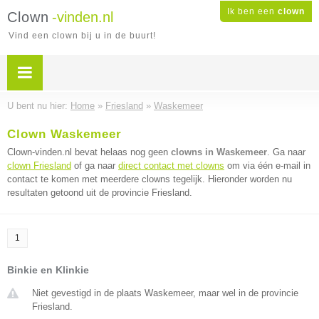
Ik ben een
clown
Clown
-vinden.nl
Vind een clown bij u in de buurt!
U bent nu hier:
Home
»
Friesland
»
Waskemeer
Clown Waskemeer
Clown-vinden.nl bevat helaas nog geen
clowns in Waskemeer
. Ga naar
clown Friesland
of ga naar
direct contact met clowns
om via één e-mail in
contact te komen met meerdere clowns tegelijk. Hieronder worden nu
resultaten getoond uit de provincie Friesland.
1
Binkie en Klinkie
Niet gevestigd in de plaats Waskemeer, maar wel in de provincie
Friesland.