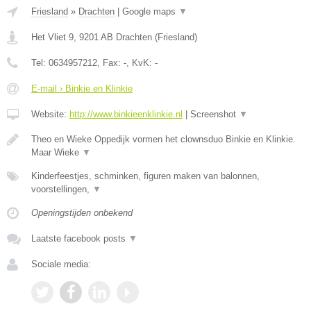
Friesland
»
Drachten
|
Google maps
▼
Het Vliet 9
,
9201 AB
Drachten
(
Friesland
)
Tel:
0634957212
, Fax:
-
, KvK:
-
E-mail › Binkie en Klinkie
Website:
http://www.binkieenklinkie.nl
|
Screenshot
▼
Theo en Wieke Oppedijk vormen het clownsduo Binkie en Klinkie.
Maar Wieke
▼
Kinderfeestjes, schminken, figuren maken van balonnen,
voorstellingen,
▼
Openingstijden onbekend
Laatste facebook posts
▼
Sociale media: