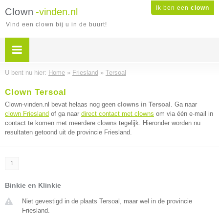
Ik ben een
clown
Clown
-vinden.nl
Vind een clown bij u in de buurt!
U bent nu hier:
Home
»
Friesland
»
Tersoal
Clown Tersoal
Clown-vinden.nl bevat helaas nog geen
clowns in Tersoal
. Ga naar
clown Friesland
of ga naar
direct contact met clowns
om via één e-mail in
contact te komen met meerdere clowns tegelijk. Hieronder worden nu
resultaten getoond uit de provincie Friesland.
1
Binkie en Klinkie
Niet gevestigd in de plaats Tersoal, maar wel in de provincie
Friesland.