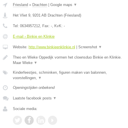
Friesland
»
Drachten
|
Google maps
▼
Het Vliet 9
,
9201 AB
Drachten
(
Friesland
)
Tel:
0634957212
, Fax:
-
, KvK:
-
E-mail › Binkie en Klinkie
Website:
http://www.binkieenklinkie.nl
|
Screenshot
▼
Theo en Wieke Oppedijk vormen het clownsduo Binkie en Klinkie.
Maar Wieke
▼
Kinderfeestjes, schminken, figuren maken van balonnen,
voorstellingen,
▼
Openingstijden onbekend
Laatste facebook posts
▼
Sociale media: