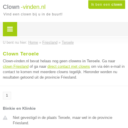
Ik ben een
clown
Clown
-vinden.nl
Vind een clown bij u in de buurt!
U bent nu hier:
Home
»
Friesland
»
Teroele
Clown Teroele
Clown-vinden.nl bevat helaas nog geen
clowns in Teroele
. Ga naar
clown Friesland
of ga naar
direct contact met clowns
om via één e-mail in
contact te komen met meerdere clowns tegelijk. Hieronder worden nu
resultaten getoond uit de provincie Friesland.
1
Binkie en Klinkie
Niet gevestigd in de plaats Teroele, maar wel in de provincie
Friesland.