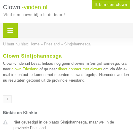
Ik ben een
clown
Clown
-vinden.nl
Vind een clown bij u in de buurt!
U bent nu hier:
Home
»
Friesland
»
Sintjohannesga
Clown Sintjohannesga
Clown-vinden.nl bevat helaas nog geen
clowns in Sintjohannesga
. Ga
naar
clown Friesland
of ga naar
direct contact met clowns
om via één e-
mail in contact te komen met meerdere clowns tegelijk. Hieronder worden
nu resultaten getoond uit de provincie Friesland.
1
Binkie en Klinkie
Niet gevestigd in de plaats Sintjohannesga, maar wel in de
provincie Friesland.