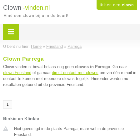
Ik ben een
clown
Clown
-vinden.nl
Vind een clown bij u in de buurt!
U bent nu hier:
Home
»
Friesland
»
Parrega
Clown Parrega
Clown-vinden.nl bevat helaas nog geen
clowns in Parrega
. Ga naar
clown Friesland
of ga naar
direct contact met clowns
om via één e-mail in
contact te komen met meerdere clowns tegelijk. Hieronder worden nu
resultaten getoond uit de provincie Friesland.
1
Binkie en Klinkie
Niet gevestigd in de plaats Parrega, maar wel in de provincie
Friesland.