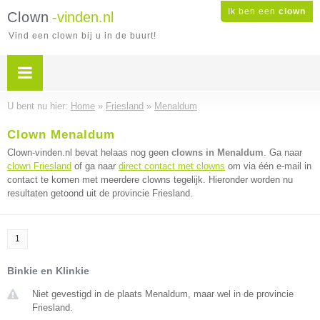
Ik ben een
clown
Clown
-vinden.nl
Vind een clown bij u in de buurt!
U bent nu hier:
Home
»
Friesland
»
Menaldum
Clown Menaldum
Clown-vinden.nl bevat helaas nog geen
clowns in Menaldum
. Ga naar
clown Friesland
of ga naar
direct contact met clowns
om via één e-mail in
contact te komen met meerdere clowns tegelijk. Hieronder worden nu
resultaten getoond uit de provincie Friesland.
1
Binkie en Klinkie
Niet gevestigd in de plaats Menaldum, maar wel in de provincie
Friesland.