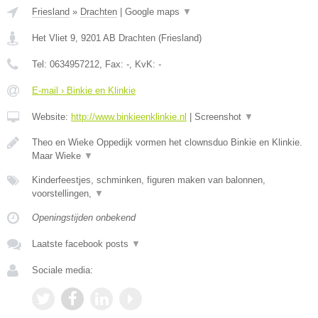
Friesland
»
Drachten
|
Google maps
▼
Het Vliet 9
,
9201 AB
Drachten
(
Friesland
)
Tel:
0634957212
, Fax:
-
, KvK:
-
E-mail › Binkie en Klinkie
Website:
http://www.binkieenklinkie.nl
|
Screenshot
▼
Theo en Wieke Oppedijk vormen het clownsduo Binkie en Klinkie.
Maar Wieke
▼
Kinderfeestjes, schminken, figuren maken van balonnen,
voorstellingen,
▼
Openingstijden onbekend
Laatste facebook posts
▼
Sociale media: