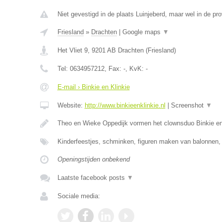
Niet gevestigd in de plaats Luinjeberd, maar wel in de pro
Friesland
»
Drachten
|
Google maps
▼
Het Vliet 9
,
9201 AB
Drachten
(
Friesland
)
Tel:
0634957212
, Fax:
-
, KvK:
-
E-mail › Binkie en Klinkie
Website:
http://www.binkieenklinkie.nl
|
Screenshot
▼
Theo en Wieke Oppedijk vormen het clownsduo Binkie e
Kinderfeestjes, schminken, figuren maken van balonnen, 
Openingstijden onbekend
Laatste facebook posts
▼
Sociale media: