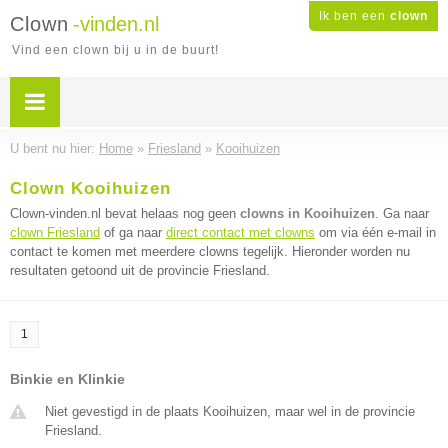
Ik ben een
clown
Clown
-vinden.nl
Vind een clown bij u in de buurt!
U bent nu hier:
Home
»
Friesland
»
Kooihuizen
Clown Kooihuizen
Clown-vinden.nl bevat helaas nog geen
clowns in Kooihuizen
. Ga naar
clown Friesland
of ga naar
direct contact met clowns
om via één e-mail in
contact te komen met meerdere clowns tegelijk. Hieronder worden nu
resultaten getoond uit de provincie Friesland.
1
Binkie en Klinkie
Niet gevestigd in de plaats Kooihuizen, maar wel in de provincie
Friesland.