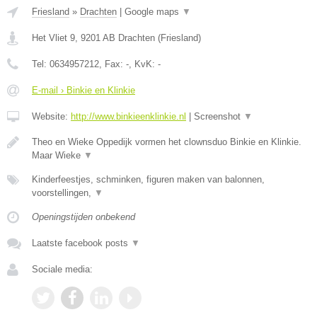
Friesland
»
Drachten
|
Google maps
▼
Het Vliet 9
,
9201 AB
Drachten
(
Friesland
)
Tel:
0634957212
, Fax:
-
, KvK:
-
E-mail › Binkie en Klinkie
Website:
http://www.binkieenklinkie.nl
|
Screenshot
▼
Theo en Wieke Oppedijk vormen het clownsduo Binkie en Klinkie.
Maar Wieke
▼
Kinderfeestjes, schminken, figuren maken van balonnen,
voorstellingen,
▼
Openingstijden onbekend
Laatste facebook posts
▼
Sociale media: