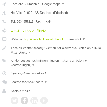
Friesland
»
Drachten
|
Google maps
▼
Het Vliet 9
,
9201 AB
Drachten
(
Friesland
)
Tel:
0634957212
, Fax:
-
, KvK:
-
E-mail › Binkie en Klinkie
Website:
http://www.binkieenklinkie.nl
|
Screenshot
▼
Theo en Wieke Oppedijk vormen het clownsduo Binkie en Klinkie.
Maar Wieke
▼
Kinderfeestjes, schminken, figuren maken van balonnen,
voorstellingen,
▼
Openingstijden onbekend
Laatste facebook posts
▼
Sociale media: