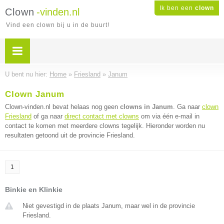
Ik ben een
clown
Clown
-vinden.nl
Vind een clown bij u in de buurt!
U bent nu hier:
Home
»
Friesland
»
Janum
Clown Janum
Clown-vinden.nl bevat helaas nog geen
clowns in Janum
. Ga naar
clown
Friesland
of ga naar
direct contact met clowns
om via één e-mail in
contact te komen met meerdere clowns tegelijk. Hieronder worden nu
resultaten getoond uit de provincie Friesland.
1
Binkie en Klinkie
Niet gevestigd in de plaats Janum, maar wel in de provincie
Friesland.