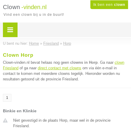
Ik ben een
clown
Clown
-vinden.nl
Vind een clown bij u in de buurt!
U bent nu hier:
Home
»
Friesland
»
Horp
Clown Horp
Clown-vinden.nl bevat helaas nog geen
clowns in Horp
. Ga naar
clown
Friesland
of ga naar
direct contact met clowns
om via één e-mail in
contact te komen met meerdere clowns tegelijk. Hieronder worden nu
resultaten getoond uit de provincie Friesland.
1
Binkie en Klinkie
Niet gevestigd in de plaats Horp, maar wel in de provincie
Friesland.