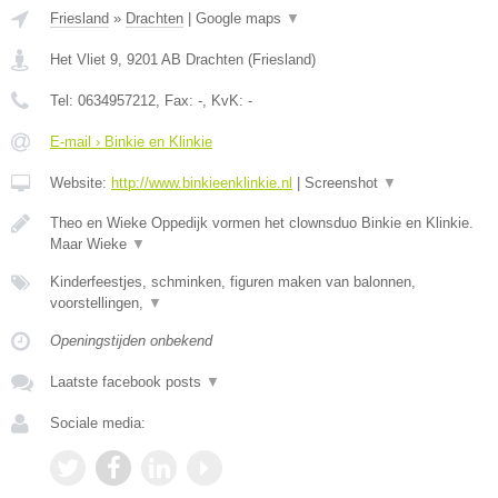
Friesland
»
Drachten
|
Google maps
▼
Het Vliet 9
,
9201 AB
Drachten
(
Friesland
)
Tel:
0634957212
, Fax:
-
, KvK:
-
E-mail › Binkie en Klinkie
Website:
http://www.binkieenklinkie.nl
|
Screenshot
▼
Theo en Wieke Oppedijk vormen het clownsduo Binkie en Klinkie.
Maar Wieke
▼
Kinderfeestjes, schminken, figuren maken van balonnen,
voorstellingen,
▼
Openingstijden onbekend
Laatste facebook posts
▼
Sociale media: