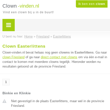
Ik ben een
clown
Clown
-vinden.nl
Vind een clown bij u in de buurt!
U bent nu hier:
Home
»
Friesland
»
Easterlittens
Clown Easterlittens
Clown-vinden.nl bevat helaas nog geen
clowns in Easterlittens
. Ga naar
clown Friesland
of ga naar
direct contact met clowns
om via één e-mail in
contact te komen met meerdere clowns tegelijk. Hieronder worden nu
resultaten getoond uit de provincie Friesland.
1
Binkie en Klinkie
Niet gevestigd in de plaats Easterlittens, maar wel in de provincie
Friesland.