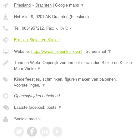
Friesland
»
Drachten
|
Google maps
▼
Het Vliet 9
,
9201 AB
Drachten
(
Friesland
)
Tel:
0634957212
, Fax:
-
, KvK:
-
E-mail › Binkie en Klinkie
Website:
http://www.binkieenklinkie.nl
|
Screenshot
▼
Theo en Wieke Oppedijk vormen het clownsduo Binkie en Klinkie.
Maar Wieke
▼
Kinderfeestjes, schminken, figuren maken van balonnen,
voorstellingen,
▼
Openingstijden onbekend
Laatste facebook posts
▼
Sociale media: