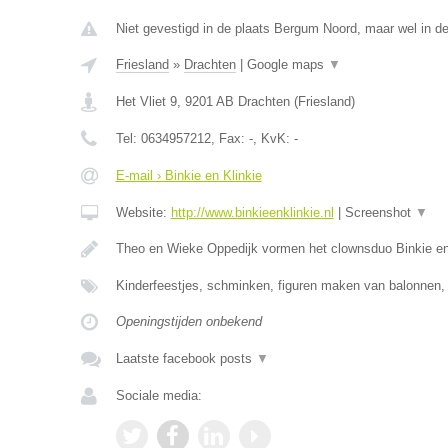
Niet gevestigd in de plaats Bergum Noord, maar wel in de
Friesland
»
Drachten
|
Google maps
▼
Het Vliet 9
,
9201 AB
Drachten
(
Friesland
)
Tel:
0634957212
, Fax:
-
, KvK:
-
E-mail › Binkie en Klinkie
Website:
http://www.binkieenklinkie.nl
|
Screenshot
▼
Theo en Wieke Oppedijk vormen het clownsduo Binkie e
Kinderfeestjes, schminken, figuren maken van balonnen, 
Openingstijden onbekend
Laatste facebook posts
▼
Sociale media: