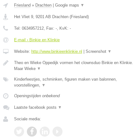
Friesland
»
Drachten
|
Google maps
▼
Het Vliet 9
,
9201 AB
Drachten
(
Friesland
)
Tel:
0634957212
, Fax:
-
, KvK:
-
E-mail › Binkie en Klinkie
Website:
http://www.binkieenklinkie.nl
|
Screenshot
▼
Theo en Wieke Oppedijk vormen het clownsduo Binkie en Klinkie.
Maar Wieke
▼
Kinderfeestjes, schminken, figuren maken van balonnen,
voorstellingen,
▼
Openingstijden onbekend
Laatste facebook posts
▼
Sociale media: