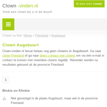
Ik ben een
clown
Clown
-vinden.nl
Vind een clown bij u in de buurt!
U bent nu hier:
Home
»
Friesland
»
Augsbuurt
Clown Augsbuurt
Clown-vinden.nl bevat helaas nog geen
clowns in Augsbuurt
. Ga naar
clown Friesland
of ga naar
direct contact met clowns
om via één e-mail in
contact te komen met meerdere clowns tegelijk. Hieronder worden nu
resultaten getoond uit de provincie Friesland.
1
Binkie en Klinkie
Niet gevestigd in de plaats Augsbuurt, maar wel in de provincie
Friesland.