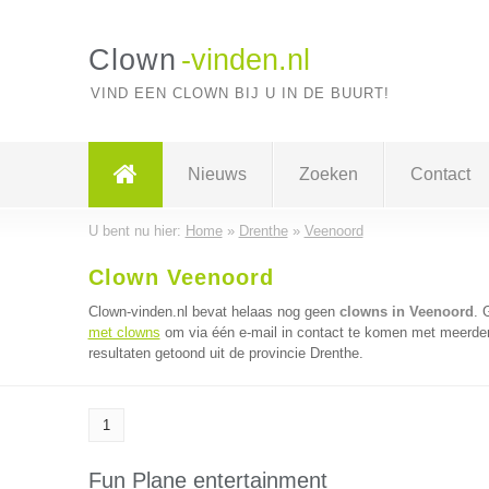
Clown
-vinden.nl
VIND EEN CLOWN BIJ U IN DE BUURT!
Nieuws
Zoeken
Contact
U bent nu hier:
Home
»
Drenthe
»
Veenoord
Clown Veenoord
Clown-vinden.nl bevat helaas nog geen
clowns in Veenoord
. 
met clowns
om via één e-mail in contact te komen met meerder
resultaten getoond uit de provincie Drenthe.
1
Fun Plane entertainment