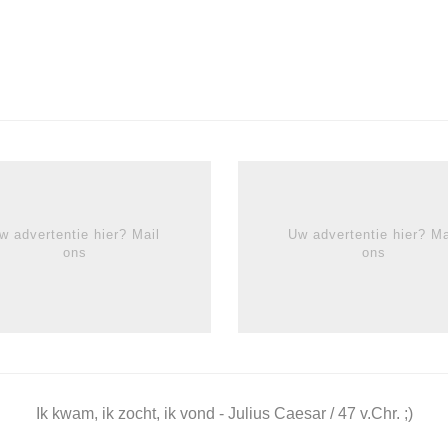
w advertentie hier? Mail
Uw advertentie hier? Ma
ons
ons
Ik kwam, ik zocht, ik vond - Julius Caesar / 47 v.Chr. ;)