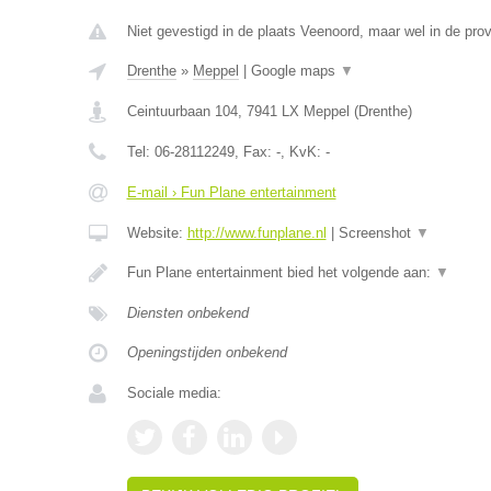
Niet gevestigd in de plaats Veenoord, maar wel in de prov
Drenthe
»
Meppel
|
Google maps
▼
Ceintuurbaan 104
,
7941 LX
Meppel
(
Drenthe
)
Tel:
06-28112249
, Fax:
-
, KvK:
-
E-mail › Fun Plane entertainment
Website:
http://www.funplane.nl
|
Screenshot
▼
Fun Plane entertainment bied het volgende aan:
▼
Diensten onbekend
Openingstijden onbekend
Sociale media: