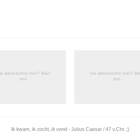
w advertentie hier? Mail
Uw advertentie hier? Ma
ons
ons
Ik kwam, ik zocht, ik vond - Julius Caesar / 47 v.Chr. ;)