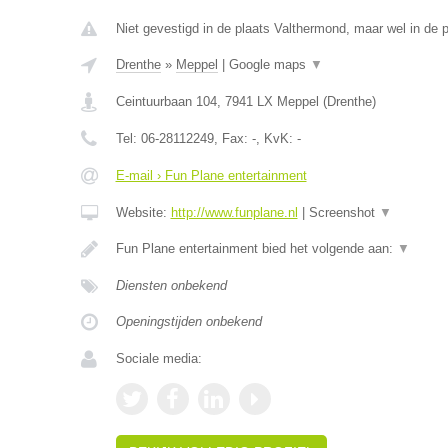
Niet gevestigd in de plaats Valthermond, maar wel in de p
Drenthe
»
Meppel
|
Google maps
▼
Ceintuurbaan 104
,
7941 LX
Meppel
(
Drenthe
)
Tel:
06-28112249
, Fax:
-
, KvK:
-
E-mail › Fun Plane entertainment
Website:
http://www.funplane.nl
|
Screenshot
▼
Fun Plane entertainment bied het volgende aan:
▼
Diensten onbekend
Openingstijden onbekend
Sociale media: